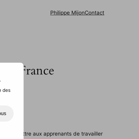
Philippe Mijon
Contact
s en France
n
e des
ous
de permettre aux apprenants de travailler