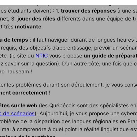
tement dans la perspective actionnelle : il s’agit de
réso
es étudiants doivent : 1.
trouver des réponses
à une su
rnet, 3.
jouer des rôles
différents dans une équipe de tra
st très
motivante
.
u de temps
: il faut naviguer durant de longues heures 
é requis, des objectifs d’apprentissage, prévoir un scén
etc. (le site du
NTIC
vous propose
un guide de préparat
avoir sur la question). D’un autre côté, une fois que c’
ad nauseam
!
viter les problèmes durant son déroulement, je vous conse
nent correctement
!
tes sur le web
(les Québécois sont des spécialistes en 
s de scénarios
). Aujourd’hui, je vous propose une cybe
roblème de la disparition des langues régionales en Fran
 mal à comprendre à quel point la réalité linguistique es