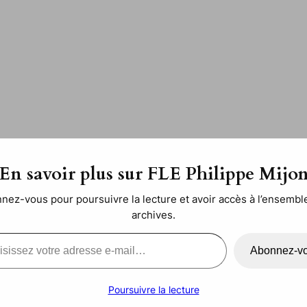
sur les langues régionale
En savoir plus sur FLE Philippe Mijo
nez-vous pour poursuivre la lecture et avoir accès à l’ensembl
ijon
dans
Matériel Didactique
archives.
l…
Abonnez-v
Poursuivre la lecture
rces d’Internet
, les cyberquêtes présentent l’avantage 