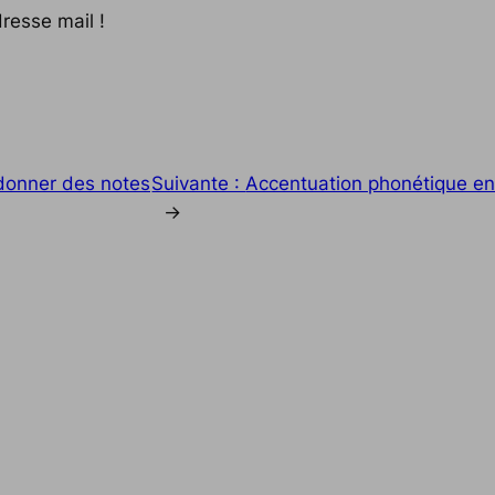
resse mail !
donner des notes
Suivante :
Accentuation phonétique en f
→