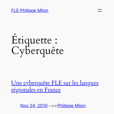
Aller
FLE Philippe Mijon
au
contenu
Étiquette :
Cyberquête
Une cyberquête FLE sur les langues
régionales en France
Nov 24, 2010
—
Philippe Mijon
par