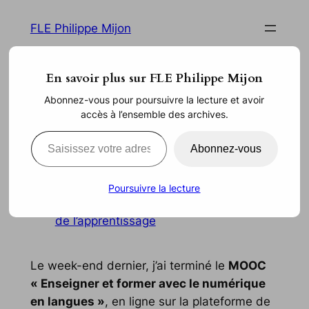
Aller
FLE Philippe Mijon
au
contenu
En savoir plus sur FLE Philippe Mijon
Évaluation par les pairs : la
Abonnez-vous pour poursuivre la lecture et avoir
accès à l’ensemble des archives.
note ne suffit pas !
Saisissez votre adresse e-mail…
Abonnez-vous
Déc 13, 2014
—
Philippe Mijon
par
Poursuivre la lecture
dans
Matériel Didactique
, 
Théorie
de l’apprentissage
Le week-end dernier, j’ai terminé le
MOOC
« Enseigner et former avec le numérique
en langues »
, en ligne sur la plateforme de