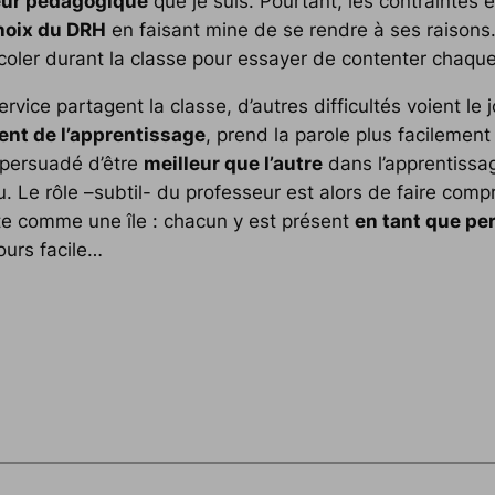
eur pédagogique
que je suis. Pourtant, les contraintes é
choix du DRH
en faisant mine de se rendre à ses raisons. 
icoler durant la classe pour essayer de contenter chaque
ice partagent la classe, d’autres difficultés voient le 
ent de l’apprentissage
, prend la parole plus facilemen
t persuadé d’être
meilleur que l’autre
dans l’apprentissag
 Le rôle –subtil- du professeur est alors de faire comp
te comme une île : chacun y est présent
en tant que pe
ours facile…