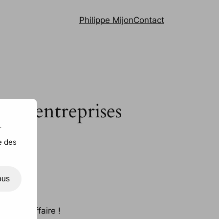
Philippe Mijon
Contact
 en entreprises
n
e des
ous
e mince affaire !