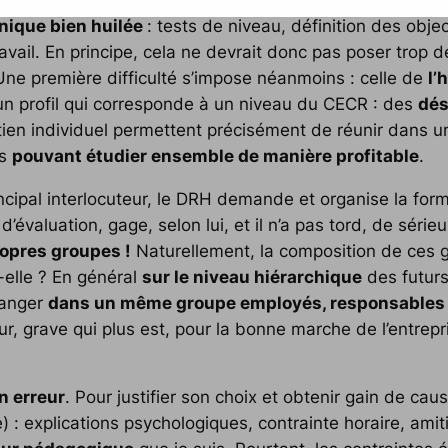
ique bien huilée
: tests de niveau, définition des obje
avail. En principe, cela ne devrait donc pas poser trop 
Une première difficulté s’impose néanmoins : celle de
l’
n profil qui corresponde à un niveau du CECR : des
dés
retien individuel permettent précisément de réunir dans
is
pouvant étudier ensemble de manière profitable
.
incipal interlocuteur, le DRH demande et organise la forma
évaluation, gage, selon lui, et il n’a pas tord, de séri
opres groupes !
Naturellement, la composition de ces g
-elle ? En général
sur le niveau hiérarchique
des futurs 
langer
dans un même groupe employés, responsables d
r, grave qui plus est, pour la bonne marche de l’entrepr
n erreur
. Pour justifier son choix et obtenir gain de cau
) : explications psychologiques, contrainte horaire, amitié