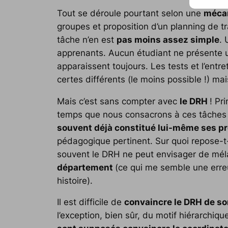
Tout se déroule pourtant selon une
mécan
groupes et proposition d’un planning de tr
tâche n’en est
pas moins assez simple
. 
apprenants. Aucun étudiant ne présente u
apparaissent toujours. Les tests et l’ent
certes différents (le moins possible !) ma
Mais c’est sans compter avec
le DRH
! Pr
temps que nous consacrons à ces tâches d’
souvent déjà constitué lui-même ses pr
pédagogique pertinent. Sur quoi repose-t
souvent le DRH ne peut envisager de mé
département
(ce qui me semble une erreu
histoire).
Il est difficile de
convaincre le DRH de so
l’exception, bien sûr, du motif hiérarchique