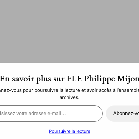
roupe-classe pour les cours
En savoir plus sur FLE Philippe Mijo
nez-vous pour poursuivre la lecture et avoir accès à l’ensembl
jon
dans
Humeur
archives.
l…
Abonnez-v
Poursuivre la lecture
veaux
cours en entreprises pour
VOILÀ
. Ce n’est pas un