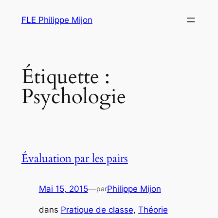
Aller
FLE Philippe Mijon
au
contenu
Étiquette :
Psychologie
Évaluation par les pairs
Mai 15, 2015
—
Philippe Mijon
par
dans
Pratique de classe
, 
Théorie