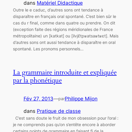
dans
Matériel Didactique
Outre le e caduc, d’autres sons ont tendance à
disparaître en français oral spontané. C’est bien sûr le
cas du r final, comme dans quatre ou prendre. On dit
(exception faite des régions méridionales de France
métropolitaine) un [katkat] ou [ilvjɛ̃tpʁatsaʁtʁɛt]. Mais
d’autres sons ont aussi tendance à disparaître en oral
spontané. Les pronoms personnels…
La grammaire introduite et expliquée
par la phonétique
Fév 27, 2013
—
Philippe Mijon
par
dans
Pratique de classe
C’est sans doute le fruit de mon obsession pour l’oral :
je ne comprends pas qu’on s’entête encore à aborder
certains points de grammaire en faisant fi de la