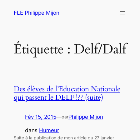
Aller
FLE Philippe Mijon
au
contenu
Étiquette :
Delf/Dalf
Des élèves de l’Education Nationale
qui passent le DELF !?? (suite)
Fév 15, 2015
—
Philippe Mijon
par
dans
Humeur
Suite à la publication de mon article du 27 janvier