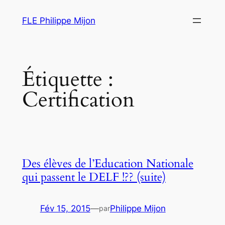
Aller
FLE Philippe Mijon
au
contenu
Étiquette :
Certification
Des élèves de l’Education Nationale
qui passent le DELF !?? (suite)
Fév 15, 2015
—
Philippe Mijon
par